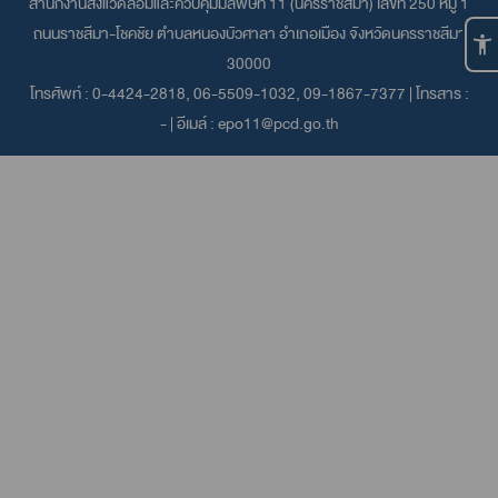
สำนักงานสิ่งแวดล้อมและควบคุมมลพิษที่ 11 (นครราชสีมา) เลขที่ 250 หมู่ 1
ถนนราชสีมา-โชคชัย ตำบลหนองบัวศาลา อำเภอเมือง จังหวัดนครราชสีมา
30000
โทรศัพท์ :
0-4424-2818, 06-5509-1032, 09-1867-7377
| โทรสาร :
- | อีเมล์ :
epo11@pcd.go.th