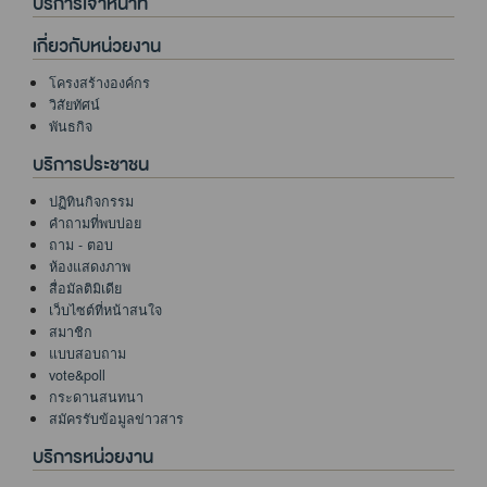
บริการเจ้าหน้าที่
เดือน
เดือน
เดือน
(สขร.1)
(แบบ
(สขร.1)
ถึง
(แบบ
(แบบ
(สขร.1)
เกี่ยวกับหน่วยงาน
ประจำ
สขร.1)
เดือน
สขร.1)
สขร.1)
เดือน
ประจำ
มิถุนายน
โครงสร้างองค์กร
มีนาคม
เดือน
2569
วิสัยทัศน์
2569
กรกฎาคม
พันธกิจ
2569
บริการประชาชน
ปฏิทินกิจกรรม
คำถามที่พบบ่อย
ถาม - ตอบ
ห้องแสดงภาพ
สื่อมัลติมิเดีย
เว็บไซต์ที่หน้าสนใจ
สมาชิก
แบบสอบถาม
vote&poll
กระดานสนทนา
สมัครรับข้อมูลข่าวสาร
บริการหน่วยงาน