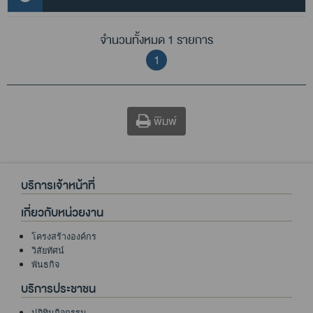
จำนวนทั้งหมด 1 รายการ
1
พิมพ์
บริการเจ้าหน้าที่
เกี่ยวกับหน่วยงาน
โครงสร้างองค์กร
วิสัยทัศน์
พันธกิจ
บริการประชาชน
ปฏิทินกิจกรรม