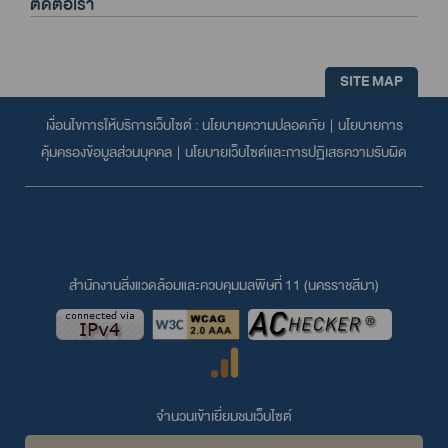
ติดต่อเรา
SITE MAP
เงื่อนไขการให้บริการเว็บไซต์ :
นโยบายความปลอดภัย
|
นโยบายการ
คุ้มครองข้อมูลส่วนบุคคล
|
นโยบายเว็บไซต์และการปฏิเสธความรับผิด
สำนักงานสิ่งแวดล้อมและควบคุมมลพิษที่ 11 (นครราชสีมา)
จำนวนเข้าเยี่ยมชมเว็บไซต์