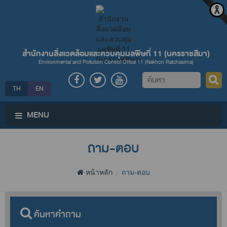
สำนักงานสิ่งแวดล้อมและควบคุมมลพิษที่ 11 (นครราชสีมา)
Environmental and Pollution Control Office 11 (Nakhon Ratchasima)
ค้นหา
TH
EN
MENU
ถาม-ตอบ
หน้าหลัก
ถาม-ตอบ
ค้นหาคำถาม